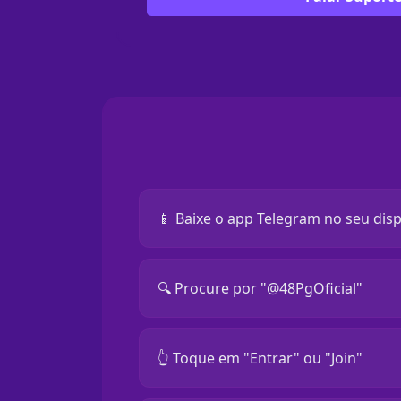
📱 Baixe o app Telegram no seu disp
🔍 Procure por "@48PgOficial"
👆 Toque em "Entrar" ou "Join"