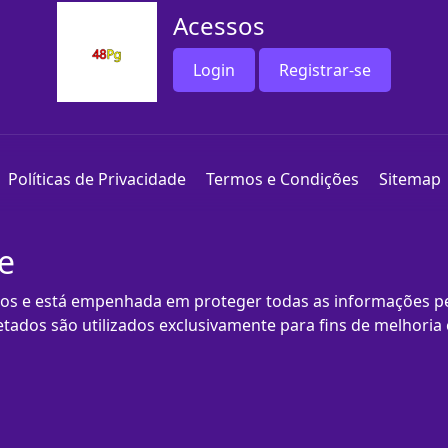
Acessos
Login
Registrar-se
Políticas de Privacidade
Termos e Condições
Sitemap
de
rios e está empenhada em proteger todas as informações p
tados são utilizados exclusivamente para fins de melhoria