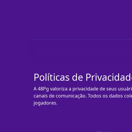
Políticas de Privacida
A 48Pg valoriza a privacidade de seus usuá
canais de comunicação. Todos os dados cole
jogadores.