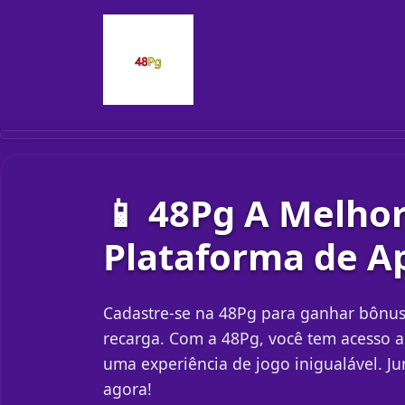
📱 48Pg A Melho
Plataforma de A
Cadastre-se na 48Pg para ganhar bônus
recarga. Com a 48Pg, você tem acesso a
uma experiência de jogo inigualável. J
agora!