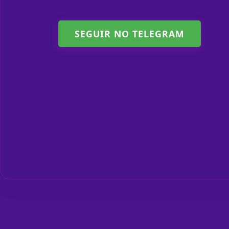
SEGUIR NO TELEGRAM