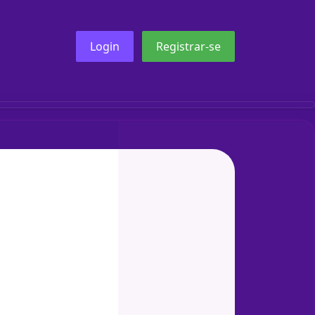
Login
Registrar-se