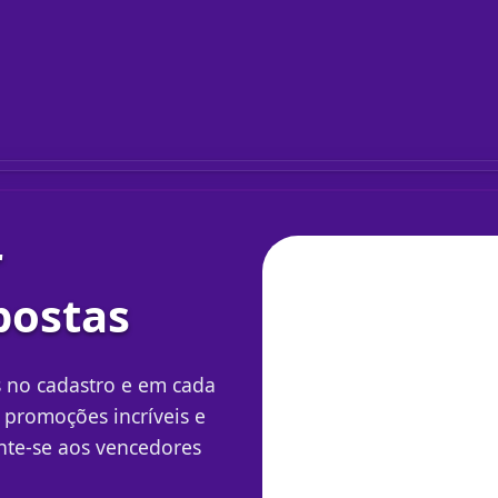
r
postas
 no cadastro e em cada
 promoções incríveis e
unte-se aos vencedores