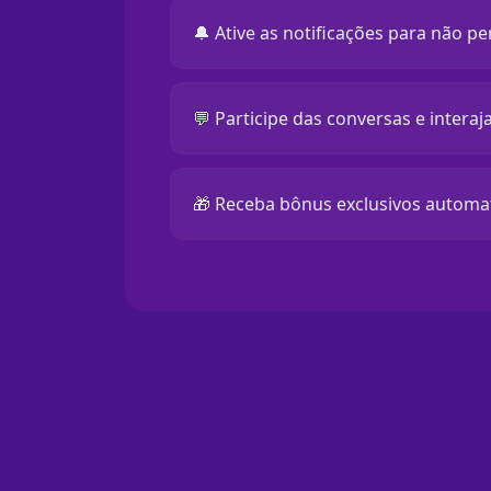
🔔 Ative as notificações para não p
💬 Participe das conversas e interaj
🎁 Receba bônus exclusivos autom