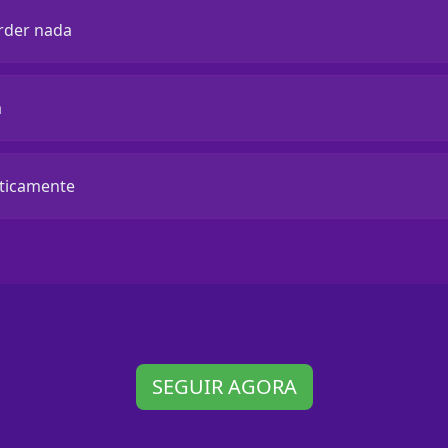
erder nada
a
aticamente
SEGUIR AGORA