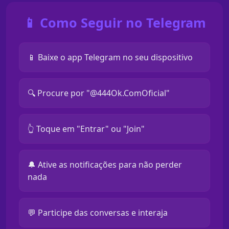
📱 Como Seguir no Telegram
📱 Baixe o app Telegram no seu dispositivo
🔍 Procure por "@444Ok.ComOficial"
👆 Toque em "Entrar" ou "Join"
🔔 Ative as notificações para não perder
nada
💬 Participe das conversas e interaja