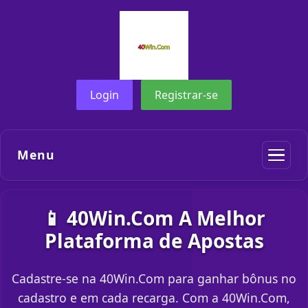
Login
Registrar-se
Menu
📱 40Win.Com A Melhor
Plataforma de Apostas
Cadastre-se na 40Win.Com para ganhar bônus no
cadastro e em cada recarga. Com a 40Win.Com,