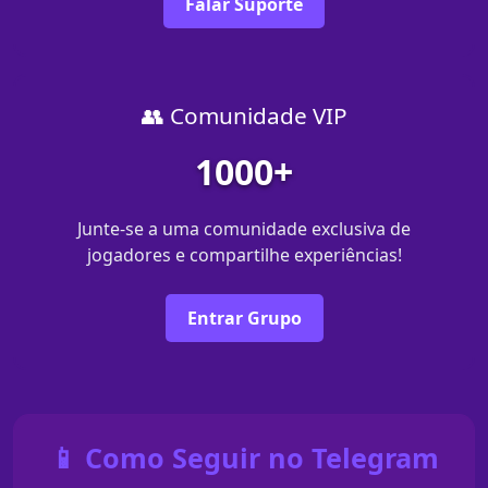
Falar Suporte
👥 Comunidade VIP
1000+
Junte-se a uma comunidade exclusiva de
jogadores e compartilhe experiências!
Entrar Grupo
📱 Como Seguir no Telegram