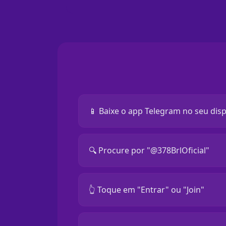
📱 Baixe o app Telegram no seu disp
🔍 Procure por "@378BrlOficial"
👆 Toque em "Entrar" ou "Join"