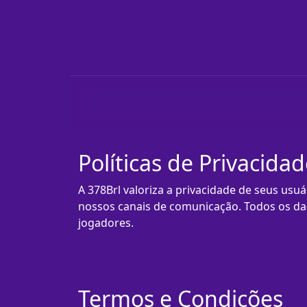
Políticas de Privacida
A 378Brl valoriza a privacidade de seus us
nossos canais de comunicação. Todos os dad
jogadores.
Termos e Condições