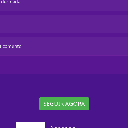
erder nada
a
aticamente
SEGUIR AGORA