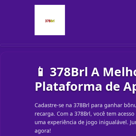
📱 378Brl A Melh
Plataforma de A
Cadastre-se na 378Brl para ganhar bôn
recarga. Com a 378Brl, você tem acesso 
uma experiência de jogo inigualável. J
agora!