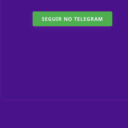
SEGUIR NO TELEGRAM