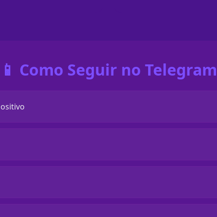
📱 Como Seguir no Telegram
ositivo