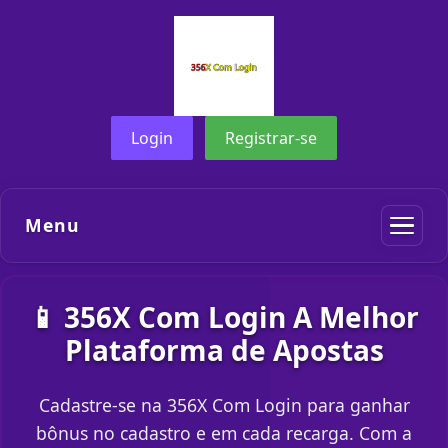
Login
Registrar-se
Menu
📱 356X Com Login A Melhor
Plataforma de Apostas
Cadastre-se na 356X Com Login para ganhar
bônus no cadastro e em cada recarga. Com a