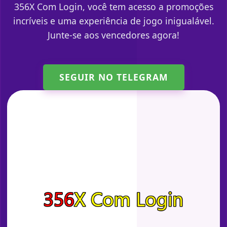
356X Com Login, você tem acesso a promoções
incríveis e uma experiência de jogo inigualável.
Junte-se aos vencedores agora!
SEGUIR NO TELEGRAM