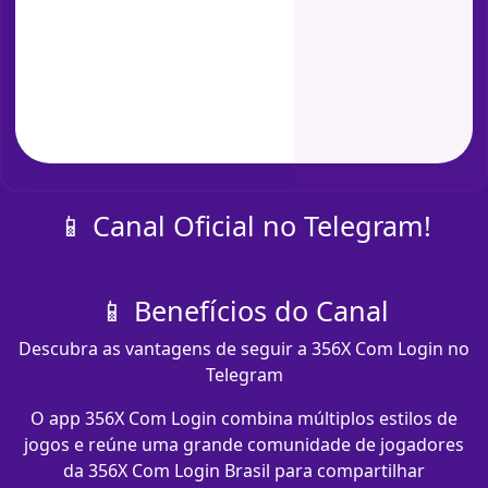
📱 Canal Oficial no Telegram!
📱 Benefícios do Canal
Descubra as vantagens de seguir a 356X Com Login no
Telegram
O app 356X Com Login combina múltiplos estilos de
jogos e reúne uma grande comunidade de jogadores
da 356X Com Login Brasil para compartilhar