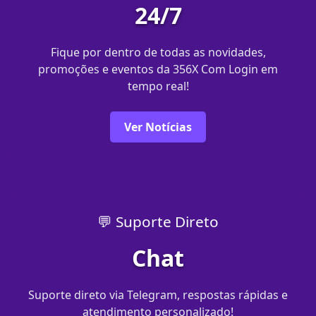
24/7
Fique por dentro de todas as novidades,
promoções e eventos da 356X Com Login em
tempo real!
Ver Notícias
💬 Suporte Direto
Chat
Suporte direto via Telegram, respostas rápidas e
atendimento personalizado!