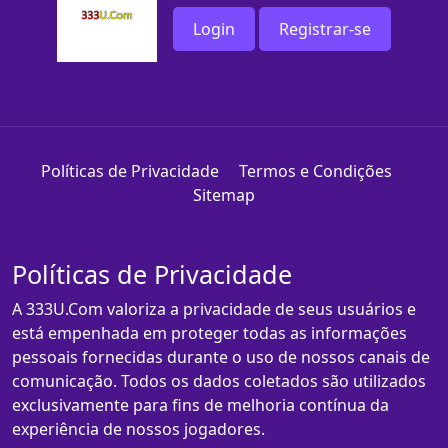
Login
Registrar-se
Políticas de Privacidade
Termos e Condições
Sitemap
Políticas de Privacidade
A 333U.Com valoriza a privacidade de seus usuários e
está empenhada em proteger todas as informações
pessoais fornecidas durante o uso de nossos canais de
comunicação. Todos os dados coletados são utilizados
exclusivamente para fins de melhoria contínua da
experiência de nossos jogadores.