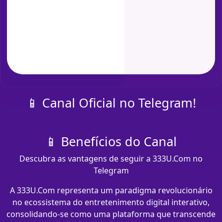
📱 Canal Oficial no Telegram!
📱 Benefícios do Canal
Descubra as vantagens de seguir a 333U.Com no
Telegram
A 333U.Com representa um paradigma revolucionário
no ecossistema do entretenimento digital interativo,
consolidando-se como uma plataforma que transcende