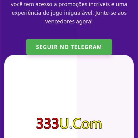
você tem acesso a promoções incríveis e uma
experiência de jogo inigualável. Junte-se aos
vencedores agora!
SEGUIR NO TELEGRAM