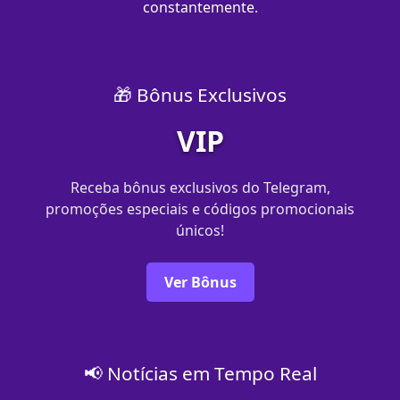
constantemente.
🎁 Bônus Exclusivos
VIP
Receba bônus exclusivos do Telegram,
promoções especiais e códigos promocionais
únicos!
Ver Bônus
📢 Notícias em Tempo Real