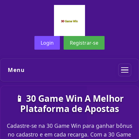
Login
Registrar-se
Menu
📱 30 Game Win A Melhor
Plataforma de Apostas
Cadastre-se na 30 Game Win para ganhar bônus
no cadastro e em cada recarga. Com a 30 Game