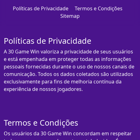
Políticas de Privacidade
Termos e Condições
Sitemap
Políticas de Privacidade
A 30 Game Win valoriza a privacidade de seus usuários
e está empenhada em proteger todas as informações
pessoais fornecidas durante o uso de nossos canais de
comunicação. Todos os dados coletados são utilizados
exclusivamente para fins de melhoria contínua da
experiência de nossos jogadores.
Termos e Condições
Os usuários da 30 Game Win concordam em respeitar