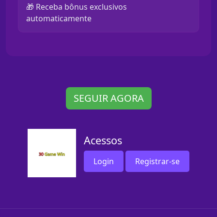
🎁 Receba bônus exclusivos
automaticamente
SEGUIR AGORA
Acessos
Login
Registrar-se