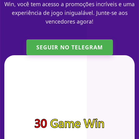
Win, você tem acesso a promoções incríveis e uma
experiência de jogo inigualável. Junte-se aos
vencedores agora!
SEGUIR NO TELEGRAM