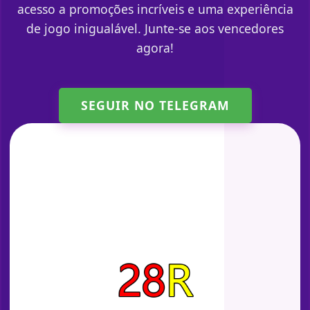
acesso a promoções incríveis e uma experiência
de jogo inigualável. Junte-se aos vencedores
agora!
SEGUIR NO TELEGRAM