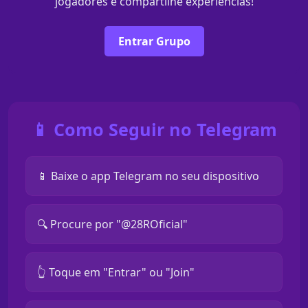
jogadores e compartilhe experiências!
Entrar Grupo
📱 Como Seguir no Telegram
📱 Baixe o app Telegram no seu dispositivo
🔍 Procure por "@28ROficial"
👆 Toque em "Entrar" ou "Join"