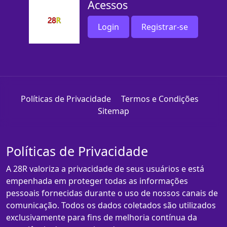
Acessos
Login
Registrar-se
Políticas de Privacidade
Termos e Condições
Sitemap
Políticas de Privacidade
A 28R valoriza a privacidade de seus usuários e está
empenhada em proteger todas as informações
pessoais fornecidas durante o uso de nossos canais de
comunicação. Todos os dados coletados são utilizados
exclusivamente para fins de melhoria contínua da