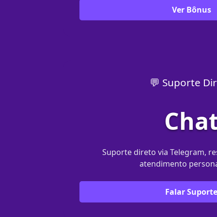
Ver Bônus
💬 Suporte Di
Cha
Suporte direto via Telegram, r
atendimento persona
Falar Suport