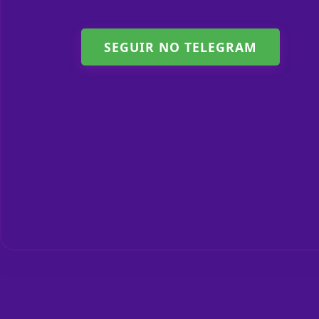
SEGUIR NO TELEGRAM