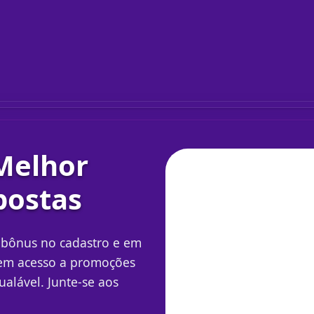
 Melhor
postas
 bônus no cadastro e em
tem acesso a promoções
ualável. Junte-se aos