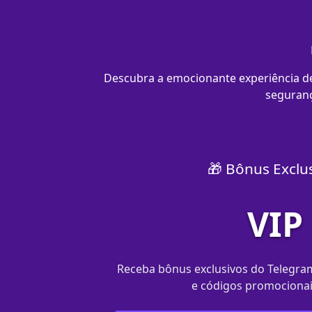
Descubra a emocionante experiência de
seguranç
🎁 Bônus Exclu
VIP
Receba bônus exclusivos do Telegra
e códigos promocionai