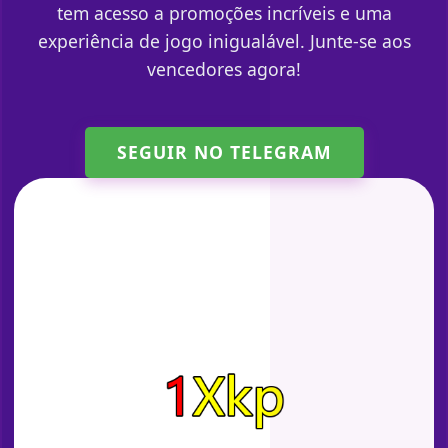
tem acesso a promoções incríveis e uma
experiência de jogo inigualável. Junte-se aos
vencedores agora!
SEGUIR NO TELEGRAM