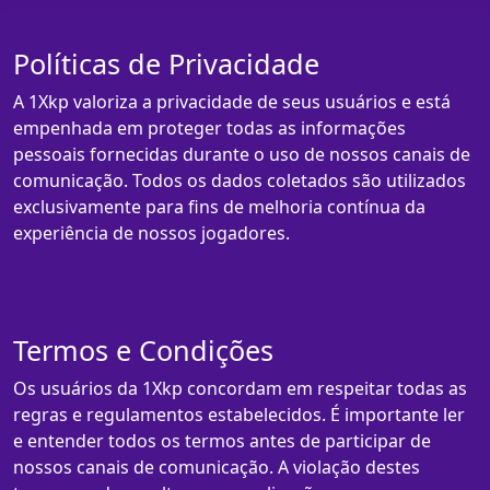
Políticas de Privacidade
A 1Xkp valoriza a privacidade de seus usuários e está
empenhada em proteger todas as informações
pessoais fornecidas durante o uso de nossos canais de
comunicação. Todos os dados coletados são utilizados
exclusivamente para fins de melhoria contínua da
experiência de nossos jogadores.
Termos e Condições
Os usuários da 1Xkp concordam em respeitar todas as
regras e regulamentos estabelecidos. É importante ler
e entender todos os termos antes de participar de
nossos canais de comunicação. A violação destes