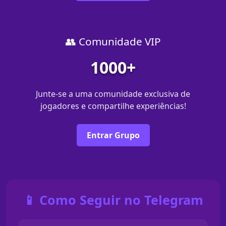
👥 Comunidade VIP
1000+
Junte-se a uma comunidade exclusiva de
jogadores e compartilhe experiências!
Entrar Grupo
📱 Como Seguir no Telegram