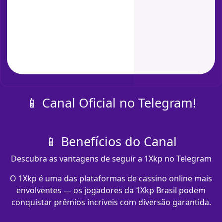
📱 Canal Oficial no Telegram!
📱 Benefícios do Canal
Descubra as vantagens de seguir a 1Xkp no Telegram
O 1Xkp é uma das plataformas de cassino online mais
envolventes — os jogadores da 1Xkp Brasil podem
conquistar prêmios incríveis com diversão garantida.