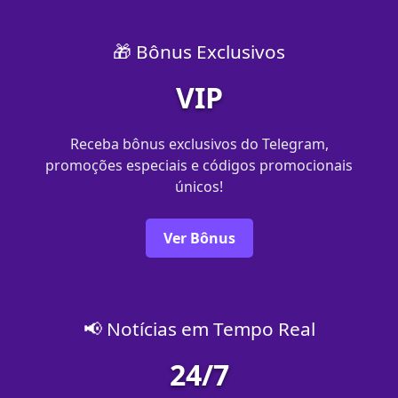
🎁 Bônus Exclusivos
VIP
Receba bônus exclusivos do Telegram,
promoções especiais e códigos promocionais
únicos!
Ver Bônus
📢 Notícias em Tempo Real
24/7