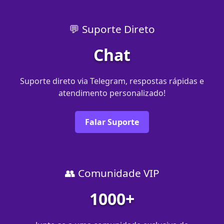
💬 Suporte Direto
Chat
Suporte direto via Telegram, respostas rápidas e
atendimento personalizado!
Falar Suporte
👥 Comunidade VIP
1000+