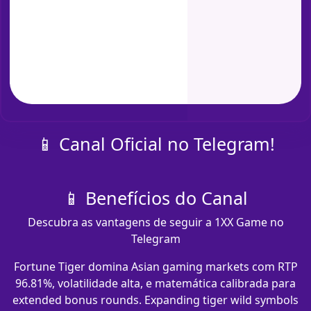
📱 Canal Oficial no Telegram!
📱 Benefícios do Canal
Descubra as vantagens de seguir a 1XX Game no
Telegram
Fortune Tiger domina Asian gaming markets com RTP
96.81%, volatilidade alta, e matemática calibrada para
extended bonus rounds. Expanding tiger wild symbols