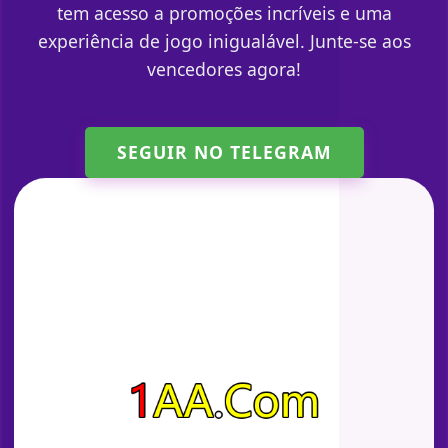
tem acesso a promoções incríveis e uma
experiência de jogo inigualável. Junte-se aos
vencedores agora!
SEGUIR NO TELEGRAM