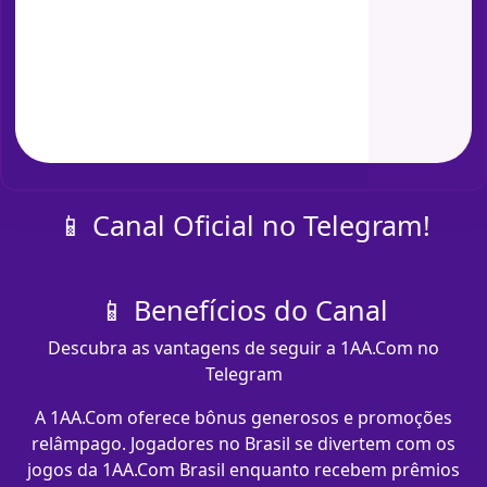
📱 Canal Oficial no Telegram!
📱 Benefícios do Canal
Descubra as vantagens de seguir a 1AA.Com no
Telegram
A 1AA.Com oferece bônus generosos e promoções
relâmpago. Jogadores no Brasil se divertem com os
jogos da 1AA.Com Brasil enquanto recebem prêmios