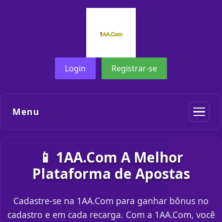
Login
Registrar-se
Menu
📱 1AA.Com A Melhor
Plataforma de Apostas
Cadastre-se na 1AA.Com para ganhar bônus no
cadastro e em cada recarga. Com a 1AA.Com, você