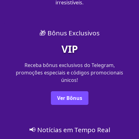
irresistíveis.
🎁 Bônus Exclusivos
VIP
Receba bônus exclusivos do Telegram,
promoções especiais e códigos promocionais
únicos!
Ver Bônus
📢 Notícias em Tempo Real