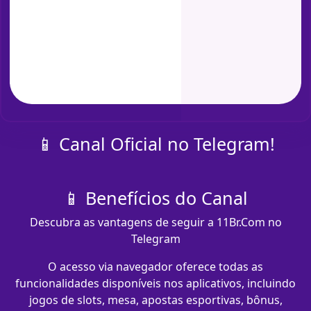
📱 Canal Oficial no Telegram!
📱 Benefícios do Canal
Descubra as vantagens de seguir a 11Br.Com no
Telegram
O acesso via navegador oferece todas as
funcionalidades disponíveis nos aplicativos, incluindo
jogos de slots, mesa, apostas esportivas, bônus,