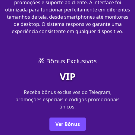
promoções e suporte ao cliente. A interface foi
otimizada para funcionar perfeitamente em diferentes
tamanhos de tela, desde smartphones até monitores
de desktop. O sistema responsivo garante uma
experiência consistente em qualquer dispositivo.
🎁 Bônus Exclusivos
VIP
Receba bônus exclusivos do Telegram,
promoções especiais e códigos promocionais
únicos!
Ver Bônus