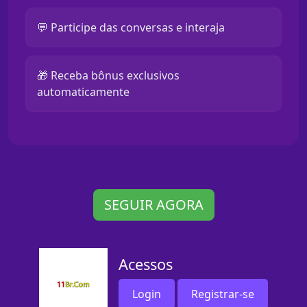
💬 Participe das conversas e interaja
🎁 Receba bônus exclusivos
automaticamente
SEGUIR AGORA
Acessos
Login
Registrar-se