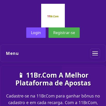
Login
Registrar-se
Menu
📱 11Br.Com A Melhor
Plataforma de Apostas
Cadastre-se na 11Br.Com para ganhar bônus no
cadastro e em cada recarga. Com a 11Br.Com,