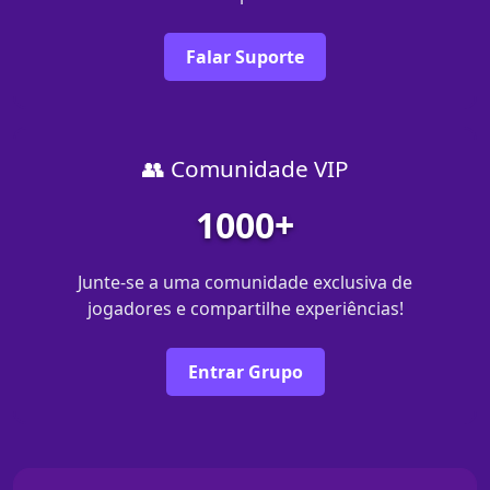
Falar Suporte
👥 Comunidade VIP
1000+
Junte-se a uma comunidade exclusiva de
jogadores e compartilhe experiências!
Entrar Grupo