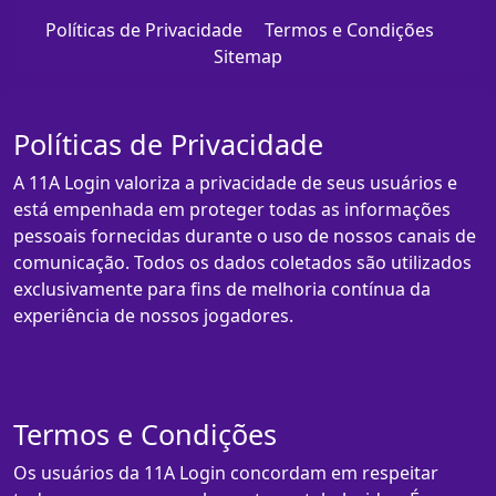
Políticas de Privacidade
Termos e Condições
Sitemap
Políticas de Privacidade
A 11A Login valoriza a privacidade de seus usuários e
está empenhada em proteger todas as informações
pessoais fornecidas durante o uso de nossos canais de
comunicação. Todos os dados coletados são utilizados
exclusivamente para fins de melhoria contínua da
experiência de nossos jogadores.
Termos e Condições
Os usuários da 11A Login concordam em respeitar