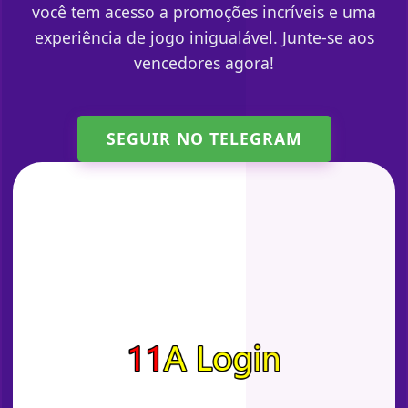
você tem acesso a promoções incríveis e uma
experiência de jogo inigualável. Junte-se aos
vencedores agora!
SEGUIR NO TELEGRAM