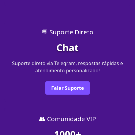
💬 Suporte Direto
Chat
Suporte direto via Telegram, respostas rápidas e
atendimento personalizado!
Falar Suporte
👥 Comunidade VIP
1000+