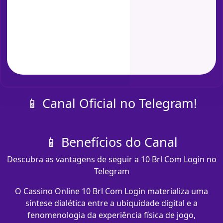
📱 Canal Oficial no Telegram!
📱 Benefícios do Canal
Descubra as vantagens de seguir a 10 Brl Com Login no
Telegram
O Cassino Online 10 Brl Com Login materializa uma
síntese dialética entre a ubiquidade digital e a
fenomenologia da experiência física de jogo,