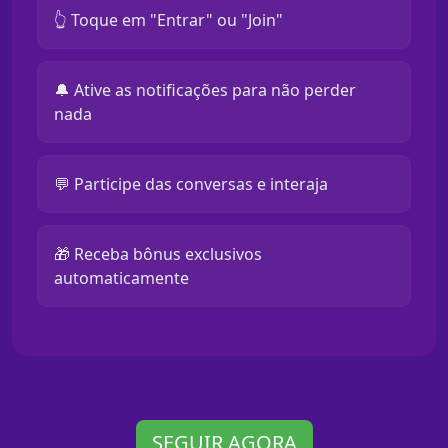
👆 Toque em "Entrar" ou "Join"
🔔 Ative as notificações para não perder
nada
💬 Participe das conversas e interaja
🎁 Receba bônus exclusivos
automaticamente
SEGUIR AGORA