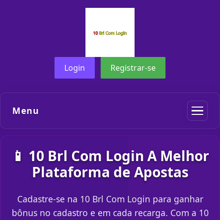
Login
Registrar-se
Menu
📱 10 Brl Com Login A Melhor
Plataforma de Apostas
Cadastre-se na 10 Brl Com Login para ganhar
bônus no cadastro e em cada recarga. Com a 10