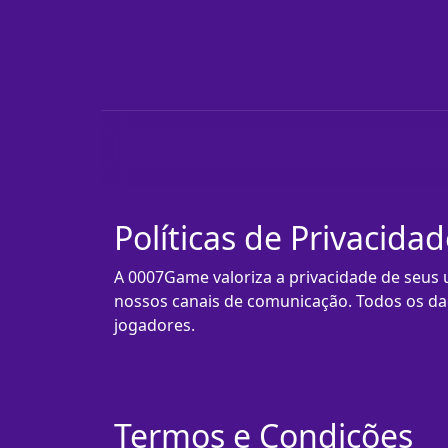
Políticas de Privacida
A 0007Game valoriza a privacidade de seus
nossos canais de comunicação. Todos os dad
jogadores.
Termos e Condições