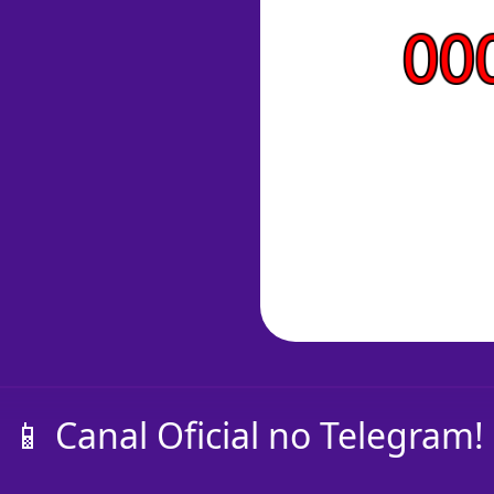
📱 Canal Oficial no Telegram!