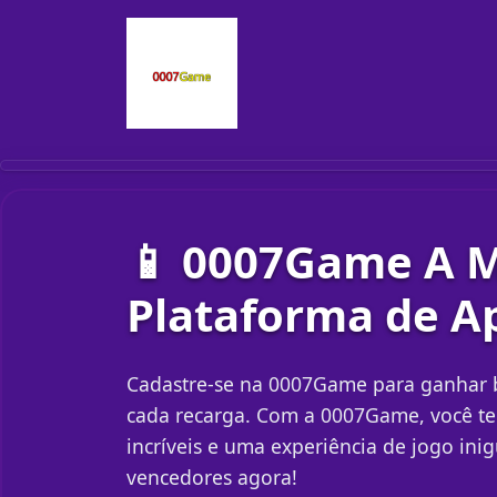
📱 0007Game A 
Plataforma de A
Cadastre-se na 0007Game para ganhar 
cada recarga. Com a 0007Game, você t
incríveis e uma experiência de jogo inig
vencedores agora!