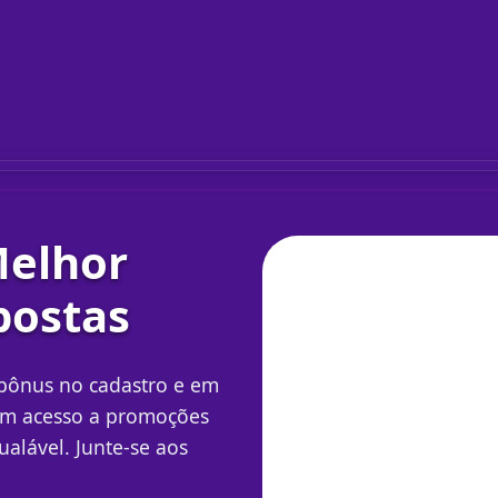
Melhor
postas
bônus no cadastro e em
em acesso a promoções
ualável. Junte-se aos