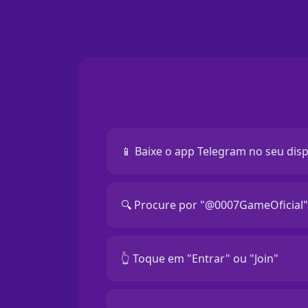
📱 Baixe o app Telegram no seu disp
🔍 Procure por "@0007GameOficial"
👆 Toque em "Entrar" ou "Join"