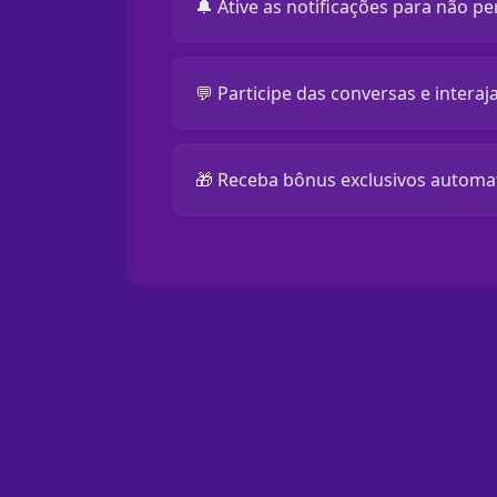
🔔 Ative as notificações para não p
💬 Participe das conversas e interaj
🎁 Receba bônus exclusivos autom