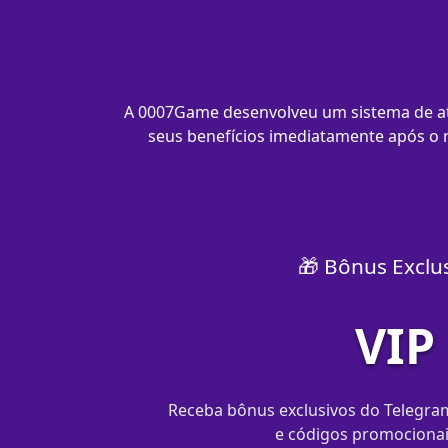
A 0007Game desenvolveu um sistema de ati
seus benefícios imediatamente após o r
🎁 Bônus Exclu
VIP
Receba bônus exclusivos do Telegra
e códigos promocionai